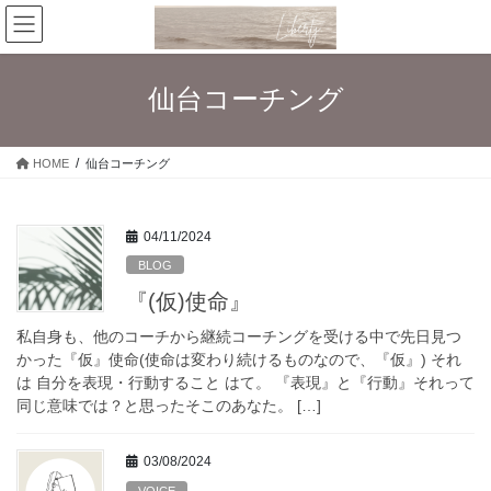
コ
ナ
ン
ビ
テ
ゲ
ン
ー
仙台コーチング
ツ
シ
へ
ョ
ス
ン
HOME
仙台コーチング
キ
に
ッ
移
プ
動
04/11/2024
BLOG
『(仮)使命』
私自身も、他のコーチから継続コーチングを受ける中で先日見つ
かった『仮』使命(使命は変わり続けるものなので、『仮』) それ
は 自分を表現・行動すること はて。 『表現』と『行動』それって
同じ意味では？と思ったそこのあなた。 […]
03/08/2024
VOICE