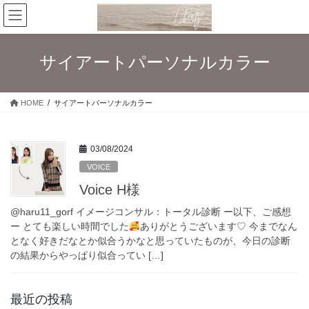
コ
ナ
ン
ビ
テ
ゲ
ン
ー
サイアートパーソナルカラー
ツ
シ
へ
ョ
ス
ン
HOME
サイアートパーソナルカラー
キ
に
ッ
移
プ
動
03/08/2024
VOICE
Voice H様
@haru11_gorf イメージコンサル：トータル診断 ー以下、ご感想
ー とても楽しい時間でした
ありがとうございます♡ 今までなん
となく好きだなとか似合うかなと思っていたものが、今日の診断
の結果からやっぱり似合ってい […]
最近の投稿