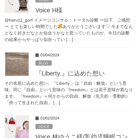
Voice H様
@haru11_gorf イメージコンサル：トータル診断 ー以下、ご感想
ー とても楽しい時間でした
ありがとうございます♡ 今までなん
となく好きだなとか似合うかなと思っていたものが、今日の診断
の結果からやっぱり似合ってい […]
03/04/2024
BLOG
『Liberty.』に込めた想い
その名前に込めた想い。『Liberty.』は『自由・解放』という意
味。同じ『自由』という意味の『freedom』とは若干意味が異なり
ます。 『freedom』＝何かからの自由、解放（先天的・受動的）
「持って生まれた自由」 […]
03/02/2024
VOICE
Voice 林ゆうこ様/乳幼児睡眠コン