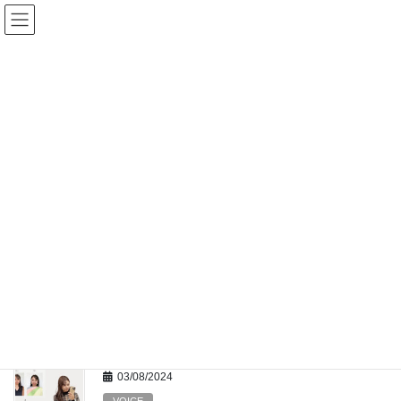
コ
ナ
ン
ビ
テ
ゲ
ン
ー
イメージコンサル
ツ
シ
へ
ョ
ス
ン
HOME
イメージコンサル
キ
に
ッ
移
プ
動
04/11/2024
BLOG
『(仮)使命』
私自身も、他のコーチから継続コーチングを受ける中で先日見つ
かった『仮』使命(使命は変わり続けるものなので、『仮』) それ
は 自分を表現・行動すること はて。 『表現』と『行動』それって
同じ意味では？と思ったそこのあなた。 […]
03/08/2024
VOICE